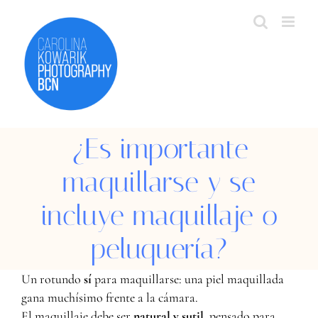
Skip
to
content
¿Es importante
maquillarse y se
incluye maquillaje o
peluquería?
Un rotundo
sí
para maquillarse: una piel maquillada
gana muchísimo frente a la cámara.
El maquillaje debe ser
natural y sutil
, pensado para