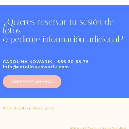
¿Quieres reservar tu sesión de
fotos
o pedirme información adicional?
CAROLINA KOWARIK · 666 20 88 75
info@carolinakowarik.com
CONTACTAR CONMIGO
Política de cookies
·
Poltica de privacy
Web & SEO: Alocin.org Nicola Mostallino