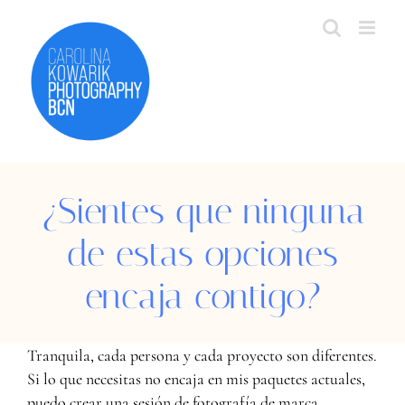
Skip
to
content
¿Sientes que ninguna
de estas opciones
encaja contigo?
Tranquila, cada persona y cada proyecto son diferentes.
Si lo que necesitas no encaja en mis paquetes actuales,
puedo crear una sesión de fotografía de marca